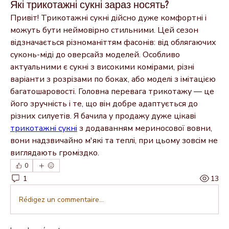
Які трикотажні сукні зараз носять?
Привіт! Трикотажні сукні дійсно дуже комфортні і 
можуть бути неймовірно стильними. Цей сезон 
відзначається різноманіттям фасонів: від облягаючих 
суконь-міді до оверсайз моделей. Особливо 
актуальними є сукні з високими комірами, різні 
варіанти з розрізами по боках, або моделі з імітацією 
багатошаровості. Головна перевага трикотажу — це 
його зручність і те, що він добре адаптується до 
різних силуетів. Я бачила у продажу дуже цікаві 
трикотажні сукні
 з додаванням мериносової вовни, 
вони надзвичайно м'які та теплі, при цьому зовсім не 
виглядають громіздко.
0
1
13
Rédigez un commentaire...