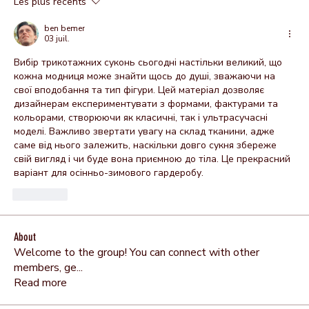
Les plus récents
ben bemer
03 juil.
Вибір трикотажних суконь сьогодні настільки великий, що 
кожна модниця може знайти щось до душі, зважаючи на 
свої вподобання та тип фігури. Цей матеріал дозволяє 
дизайнерам експериментувати з формами, фактурами та 
кольорами, створюючи як класичні, так і ультрасучасні 
моделі. Важливо звертати увагу на склад тканини, адже 
саме від нього залежить, наскільки довго сукня збереже 
свій вигляд і чи буде вона приємною до тіла. Це прекрасний 
варіант для осінньо-зимового гардеробу.
J'aime
About
Welcome to the group! You can connect with other
members, ge
...
Read more